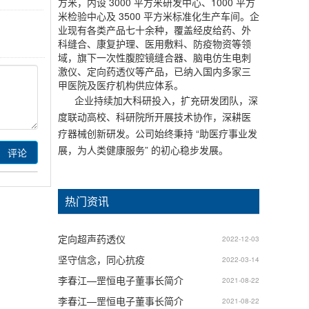
方米，内设 3000 平方米研发中心、1000 平方
米检验中心及 3500 平方米标准化生产车间。企
业现有各类产品七十余种，覆盖经皮给药、外
科缝合、康复护理、医用敷料、防疫物资等领
域，旗下一次性腹腔镜缝合器、脑电仿生电刺
激仪、定向药透仪等产品，已纳入国内多家三
甲医院及医疗机构供应体系。
企业持续加大科研投入，扩充研发团队，深
度联动高校、科研院所开展技术协作，深耕医
疗器械创新研发。公司始终秉持 “助医疗事业发
展，为人类健康服务” 的初心稳步发展。
热门资讯
定向超声药透仪
2022-12-03
坚守信念，同心抗疫
2022-03-14
李春江—罡恒电子董事长简介
2021-08-22
李春江—罡恒电子董事长简介
2021-08-22