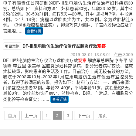
电子有限责任公司研制的DF-III型电脑仿生治疗仪治疗妇科疾病30
例，总结如下： 资料和方法： 妇科患者30例，年龄23-52岁，其中＜
35岁22例。36-50岁1例；病程5天—20年。其中1周-3月7例。4-12月
4例。＞1年18例；病程以盆腔炎症为主，共22例。余为盆腔粘连5
例。（3例系腹腔镜检证实），卵巢巧克力囊肿、子宫内膜异位症及子
宫肌腺…...
查看详情
DF-III型电脑仿生治疗仪治疗盆腔炎疗效
观察
项目案例
2019-08-01 13:08:01 点击:3009
DF-III型电脑仿生治疗仪治疗盆腔炎疗效
观察
解放军总医院 李冬平 柴
德峰 李亚里 张美琴 盆腔炎是妇科常见病，部分患者病程较长，临床
症状较重，影响患者的生活及工作。目前治疗上尚无较有效的方法，
我院于2002年10月-2003年1月应用电脑仿生治疗仪治疗盆腔炎患
者，取得了较满意的效果。报告如下： 材料与方法： 一、病历来源：
门诊盆腔炎患者33例。年龄23-49岁，平均年龄31岁，病程最短3天，
最长8年。治疗前均询问病史，盆腔检查、B超、血常规、白细胞及分
类化验等检查证实；…...
查看详情
首页
上一页
1
2
3
下一页
尾页