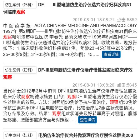
DF——III型电脑仿生治疗仪选穴治疗妇科疾病31
仿生案例（妇科）
例临床
观察
2019-08-01 13:08:21 点击:5852
中 医 药 学 报_ ACTA CHINESE MEDICINE AND PHARMACOLOGY
1997年 第2期DF——III型电脑仿生治疗仪选穴治疗妇科疾病31例临床
观察
哈尔滨市中医医院 李春光 葛秀文我院于1995年8月应用DF——
III型电脑仿生治疗仪通过选穴治疗妇科疾病31例，收效显著，现报告
如下：1 临床资料收治妇科疾病31例，年龄23~45岁其中23岁2例；
25~30岁9例；31~35岁6例；36~40岁3例；45…...
查看详情
DF-III型电脑仿生治疗仪治疗慢性盆腔炎临床疗效
仿生案例（妇科）
观察
2019-08-01 13:08:20 点击:5645
当代护士2012年3月中旬刊 DF-III型电脑仿生治疗仪治疗慢性盆腔炎
临床疗效
观察
杨德琼摘要 目的：
观察
DF-III型电脑仿生治疗仪治疗慢
性盆腔炎的效果。方法：对照组50例给予抗生素治疗，
观察
组50例给
予抗生素并用DF-III型电脑仿生治疗，比较治疗后2组症状改善情况、
治疗结果及疗效。结果：
观察
组症状消失及好转率高于对照组，腹部
坠疼痛、腰骶部酸痛方面与对照组…...
查看详情
电脑仿生治疗仪合并微波理疗治疗慢性盆腔炎200
仿生案例（妇科）