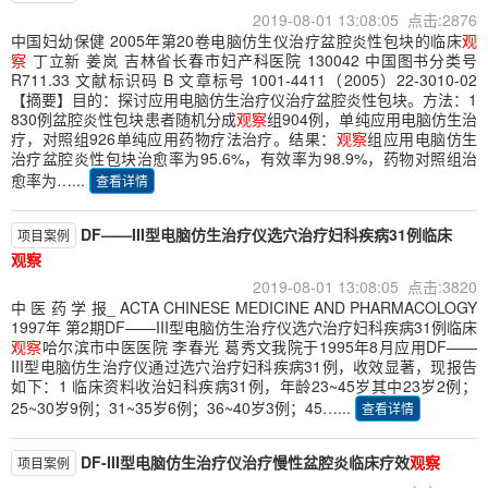
2019-08-01 13:08:05 点击:2876
中国妇幼保健 2005年第20卷电脑仿生仪治疗盆腔炎性包块的临床
观
察
丁立新 姜岚 吉林省长春市妇产科医院 130042 中国图书分类号
R711.33 文献标识码 B 文章标号 1001-4411（2005）22-3010-02
【摘要】目的：探讨应用电脑仿生治疗仪治疗盆腔炎性包块。方法：1
830例盆腔炎性包块患者随机分成
观察
组904例，单纯应用电脑仿生治
疗，对照组926单纯应用药物疗法治疗。结果：
观察
组应用电脑仿生
治疗盆腔炎性包块治愈率为95.6%，有效率为98.9%，药物对照组治
愈率为…...
查看详情
DF——III型电脑仿生治疗仪选穴治疗妇科疾病31例临床
项目案例
观察
2019-08-01 13:08:05 点击:3820
中 医 药 学 报_ ACTA CHINESE MEDICINE AND PHARMACOLOGY
1997年 第2期DF——III型电脑仿生治疗仪选穴治疗妇科疾病31例临床
观察
哈尔滨市中医医院 李春光 葛秀文我院于1995年8月应用DF——
III型电脑仿生治疗仪通过选穴治疗妇科疾病31例，收效显著，现报告
如下：1 临床资料收治妇科疾病31例，年龄23~45岁其中23岁2例；
25~30岁9例；31~35岁6例；36~40岁3例；45…...
查看详情
DF-III型电脑仿生治疗仪治疗慢性盆腔炎临床疗效
观察
项目案例