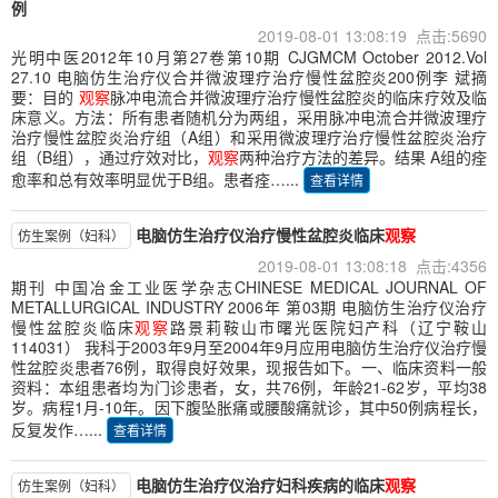
例
2019-08-01 13:08:19 点击:5690
光明中医2012年10月第27卷第10期 CJGMCM October 2012.Vol
27.10 电脑仿生治疗仪合并微波理疗治疗慢性盆腔炎200例李 斌摘
要：目的
观察
脉冲电流合并微波理疗治疗慢性盆腔炎的临床疗效及临
床意义。方法：所有患者随机分为两组，采用脉冲电流合并微波理疗
治疗慢性盆腔炎治疗组（A组）和采用微波理疗治疗慢性盆腔炎治疗
组（B组），通过疗效对比，
观察
两种治疗方法的差异。结果 A组的痊
愈率和总有效率明显优于B组。患者痊…...
查看详情
电脑仿生治疗仪治疗慢性盆腔炎临床
观察
仿生案例（妇科）
2019-08-01 13:08:18 点击:4356
期刊 中国冶金工业医学杂志CHINESE MEDICAL JOURNAL OF
METALLURGICAL INDUSTRY 2006年 第03期 电脑仿生治疗仪治疗
慢性盆腔炎临床
观察
路景莉鞍山市曙光医院妇产科（辽宁鞍山
114031） 我科于2003年9月至2004年9月应用电脑仿生治疗仪治疗慢
性盆腔炎患者76例，取得良好效果，现报告如下。一、临床资料一般
资料：本组患者均为门诊患者，女，共76例，年龄21-62岁，平均38
岁。病程1月-10年。因下腹坠胀痛或腰酸痛就诊，其中50例病程长，
反复发作…...
查看详情
电脑仿生治疗仪治疗妇科疾病的临床
观察
仿生案例（妇科）