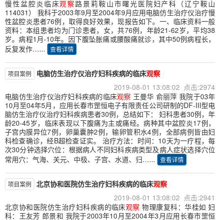
慢性盆腔炎临床
观察
路景莉鞍山市曙光医院妇产科（辽宁鞍山
114031） 我科于2003年9月至2004年9月应用电脑仿生治疗仪治疗慢
性盆腔炎患者76例，取得良好效果，现报告如下。一、临床资料一般
资料：本组患者均为门诊患者，女，共76例，年龄21-62岁，平均38
岁。病程1月-10年。因下腹坠胀痛或腰酸痛就诊，其中50例病程长，
反复发作…...
查看详情
电脑仿生治疗仪治疗妇科疾病的临床
观察
项目案例
2019-08-01 13:08:02 点击:2974
电脑仿生治疗仪治疗妇科疾病的临床
观察
王曼华 俞丽萍 我院于03年
10月至04年5月，应用长春市罡恒电子有限责任公司研制的DF-III型电
脑仿生治疗仪治疗妇科疾病患者30例，总结如下： 妇科患者30例，年
龄20-45岁，临床表现以下腹痛为主或痛经。病种其中盆腔炎17例，
子宫内膜异位7例，卵巢囊肿2例，输卵管积水4例，全部病例皆由妇
科检查确诊，经B超检查证实。 治疗方法：时间：10天为一疗程，每
次30分钟选择穴位：根据病人不同妇科疾病类型及病人症状选择穴位
常用穴：气海、关元、中极、子宫、水道、归…...
查看详情
北京协和医院仿生治疗妇科疾病的临床
观察
项目案例
2019-08-01 13:08:02 点击:2941
北京协和医院仿生治疗妇科疾病的临床
观察
物理康复科：华桂如 妇
科：王友芳 郎景和 我院于2003年10月至2004年3月应用长春市罡恒