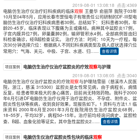
2019-08-01 13:08:18 点击:4369
电脑仿生治疗仪治疗妇科疾病的临床
观察
王曼华 俞丽萍 我院于03年
10月至04年5月，应用长春市罡恒电子有限责任公司研制的DF-III型电
脑仿生治疗仪治疗妇科疾病患者30例，总结如下： 妇科患者30例，年
龄20-45岁，临床表现以下腹痛为主或痛经。病种其中盆腔炎17例，
子宫内膜异位7例，卵巢囊肿2例，输卵管积水4例，全部病例皆由妇
科检查确诊，经B超检查证实。 治疗方法：时间：10天为一疗程，每
次30分钟选择穴位：根据病人不同妇科疾病类型及病人症状选择穴位
常用穴：气海、关元、中极、子宫、水道、归…...
查看详情
电脑仿生治疗仪治疗盆腔炎的疗效
观察
与护理
项目案例
2019-08-01 13:08:05 点击:3040
电脑仿生治疗仪治疗盆腔炎的疗效
观察
与护理陆雪丽（慈溪市人民医
院，浙江，慈溪 315300）盆腔炎是女性常见病，由于病程长，病情
反复，给患者带来极大的身心痛苦，目前尚无特效药物。我科于2000
年6月引进DF电脑仿生治疗仪用于治疗盆腔炎、不孕症、附件炎、盆
腔炎性包块等疾病，收到良好效果，现报告如下。1 资料与方法1.1 临
床资料 2000年6月至2001年3月在我院用仿生治疗盆腔炎68例，
18~55岁，平均32岁，病程5d~15年。治疗前均经询问病史、盆腔检
查、B超、血象化验等证实，其中急性盆腔炎2…...
查看详情
电脑仿生仪治疗盆腔炎性包块的临床
观察
项目案例