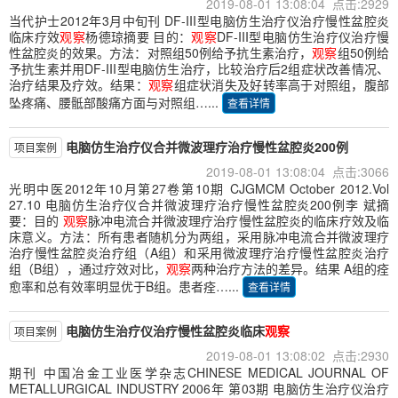
2019-08-01 13:08:04 点击:2929
当代护士2012年3月中旬刊 DF-III型电脑仿生治疗仪治疗慢性盆腔炎
临床疗效
观察
杨德琼摘要 目的：
观察
DF-III型电脑仿生治疗仪治疗慢
性盆腔炎的效果。方法：对照组50例给予抗生素治疗，
观察
组50例给
予抗生素并用DF-III型电脑仿生治疗，比较治疗后2组症状改善情况、
治疗结果及疗效。结果：
观察
组症状消失及好转率高于对照组，腹部
坠疼痛、腰骶部酸痛方面与对照组…...
查看详情
电脑仿生治疗仪合并微波理疗治疗慢性盆腔炎200例
项目案例
2019-08-01 13:08:04 点击:3066
光明中医2012年10月第27卷第10期 CJGMCM October 2012.Vol
27.10 电脑仿生治疗仪合并微波理疗治疗慢性盆腔炎200例李 斌摘
要：目的
观察
脉冲电流合并微波理疗治疗慢性盆腔炎的临床疗效及临
床意义。方法：所有患者随机分为两组，采用脉冲电流合并微波理疗
治疗慢性盆腔炎治疗组（A组）和采用微波理疗治疗慢性盆腔炎治疗
组（B组），通过疗效对比，
观察
两种治疗方法的差异。结果 A组的痊
愈率和总有效率明显优于B组。患者痊…...
查看详情
电脑仿生治疗仪治疗慢性盆腔炎临床
观察
项目案例
2019-08-01 13:08:02 点击:2930
期刊 中国冶金工业医学杂志CHINESE MEDICAL JOURNAL OF
METALLURGICAL INDUSTRY 2006年 第03期 电脑仿生治疗仪治疗