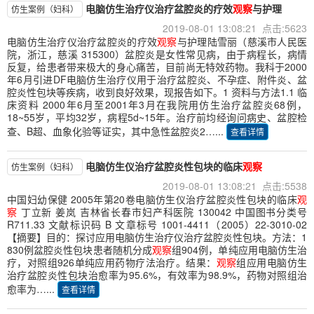
电脑仿生治疗仪治疗盆腔炎的疗效
观察
与护理
仿生案例（妇科）
2019-08-01 13:08:21 点击:5623
电脑仿生治疗仪治疗盆腔炎的疗效
观察
与护理陆雪丽（慈溪市人民医
院，浙江，慈溪 315300）盆腔炎是女性常见病，由于病程长，病情
反复，给患者带来极大的身心痛苦，目前尚无特效药物。我科于2000
年6月引进DF电脑仿生治疗仪用于治疗盆腔炎、不孕症、附件炎、盆
腔炎性包块等疾病，收到良好效果，现报告如下。1 资料与方法1.1 临
床资料 2000年6月至2001年3月在我院用仿生治疗盆腔炎68例，
18~55岁，平均32岁，病程5d~15年。治疗前均经询问病史、盆腔检
查、B超、血象化验等证实，其中急性盆腔炎2…...
查看详情
电脑仿生仪治疗盆腔炎性包块的临床
观察
仿生案例（妇科）
2019-08-01 13:08:21 点击:5538
中国妇幼保健 2005年第20卷电脑仿生仪治疗盆腔炎性包块的临床
观
察
丁立新 姜岚 吉林省长春市妇产科医院 130042 中国图书分类号
R711.33 文献标识码 B 文章标号 1001-4411（2005）22-3010-02
【摘要】目的：探讨应用电脑仿生治疗仪治疗盆腔炎性包块。方法：1
830例盆腔炎性包块患者随机分成
观察
组904例，单纯应用电脑仿生治
疗，对照组926单纯应用药物疗法治疗。结果：
观察
组应用电脑仿生
治疗盆腔炎性包块治愈率为95.6%，有效率为98.9%，药物对照组治
愈率为…...
查看详情