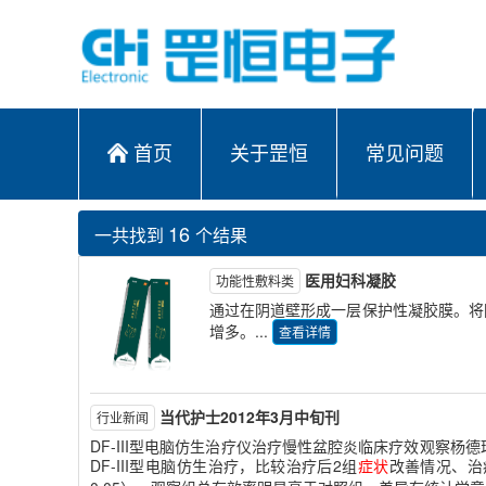
首页
关于罡恒
常见问题
16
一共找到
个结果
医用妇科凝胶
功能性敷料类
通过在阴道壁形成一层保护性凝胶膜。将
增多。...
查看详情
当代护士2012年3月中旬刊
行业新闻
DF-III型电脑仿生治疗仪治疗慢性盆腔炎临床疗效观察杨
DF-III型电脑仿生治疗，比较治疗后2组
症状
改善情况、治