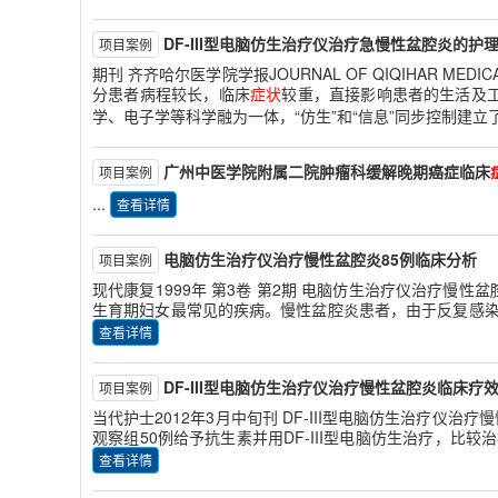
DF-III型电脑仿生治疗仪治疗急慢性盆腔炎的护
项目案例
期刊 齐齐哈尔医学院学报JOURNAL OF QIQIHAR ME
分患者病程较长，临床
症状
较重，直接影响患者的生活及
学、电子学等科学融为一体，“仿生”和“信息”同步控制建立
广州中医学院附属二院肿瘤科缓解晚期癌症临床
项目案例
...
查看详情
电脑仿生治疗仪治疗慢性盆腔炎85例临床分析
项目案例
现代康复1999年 第3卷 第2期 电脑仿生治疗仪治疗慢性
生育期妇女最常见的疾病。慢性盆腔炎患者，由于反复感
查看详情
DF-III型电脑仿生治疗仪治疗慢性盆腔炎临床疗
项目案例
当代护士2012年3月中旬刊 DF-III型电脑仿生治疗仪
观察组50例给予抗生素并用DF-III型电脑仿生治疗，比较
查看详情