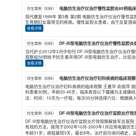
电脑仿生治疗仪治疗慢性盆腔炎85例临
仿生案例（妇科）
现代康复1999年 第3卷 第2期 电脑仿生治疗仪治疗慢性
生育期妇女最常见的疾病。慢性盆腔炎患者，由于反复感
查看详情
DF-III型电脑仿生治疗仪治疗慢性盆腔
仿生案例（妇科）
当代护士2012年3月中旬刊 DF-III型电脑仿生治疗仪
观察组50例给予抗生素并用DF-III型电脑仿生治疗，比较
查看详情
电脑仿生治疗仪治疗妇科疾病的临床观察
仿生案例（妇科）
电脑仿生治疗仪治疗妇科疾病的临床观察 王曼华 俞丽萍 我院
科患者30例，年龄20-45岁，临床表现以下腹痛为主或
法：时间：10天为一疗程，每次30分钟选择穴位：根据病
DF-III型电脑仿生治疗仪治疗盆腔炎疗效
仿生案例（妇科）
DF-III型电脑仿生治疗仪治疗盆腔炎疗效观察解放军总医院
有效的方法，我院于2002年10月-2003年1月应用电
年龄31岁，病程最短3天，最长8年。治疗前均询问病史，盆