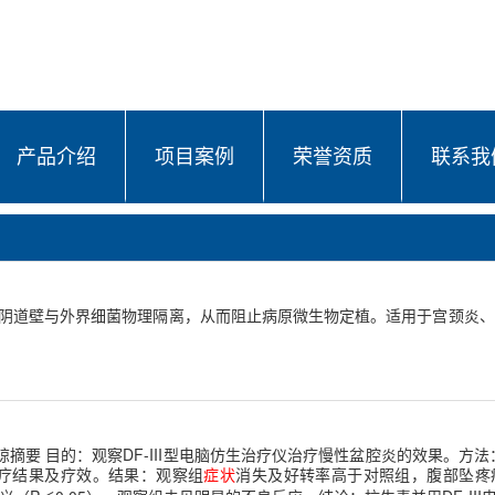
产品介绍
项目案例
荣誉资质
联系我
阴道壁与外界细菌物理隔离，从而阻止病原微生物定植。适用于宫颈炎、
德琼摘要 目的：观察DF-III型电脑仿生治疗仪治疗慢性盆腔炎的效果。方
疗结果及疗效。结果：观察组
症状
消失及好转率高于对照组，腹部坠疼