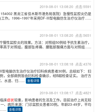
2019-08-01 13:08:20 点击:5591
 154002 黑龙江省佳木斯市港务局医院）急慢性盆腔炎仍是
996~1997年采用DF-III型电脑仿生治疗仪治疗…...
2019-08-01 13:08:20 点击:5651
疗仪治疗慢性盆腔炎的效果。方法：对照组50例给予抗生素治疗，
率高于对照组，腹部坠疼痛、腰骶部酸痛方面与对照组…...
2019-08-01 13:08:18 点击:4376
III型电脑仿生治疗仪治疗妇科疾病患者30例，总结如下： 妇
4例，全部病例皆由妇科检查确诊，经B超检查证实。 治疗方
水道、归…...
查看详情
2019-08-01 13:08:17 点击:4821
，临床
症状
较重，影响患者的生活及工作。目前治疗上尚无较
一、病历来源：门诊盆腔炎患者33例。年龄23-49岁，平均
...
查看详情