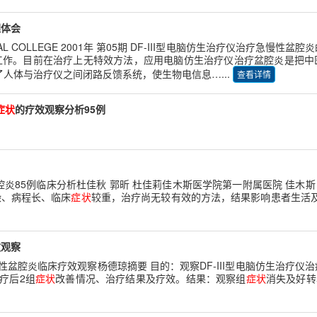
理体会
DICAL COLLEGE 2001年 第05期 DF-III型电脑仿生治疗仪治疗急
工作。目前在治疗上无特效方法，应用电脑仿生治疗仪治疗盆腔炎是把中
了人体与治疗仪之间闭路反馈系统，使生物电信息…...
查看详情
症状
的疗效观察分析95例
盆腔炎85例临床分析杜佳秋 郭昕 杜佳莉佳木斯医学院第一附属医院 佳木斯
染、病程长、临床
症状
较重，治疗尚无较有效的方法，结果影响患者生活及工作。1
效观察
治疗慢性盆腔炎临床疗效观察杨德琼摘要 目的：观察DF-III型电脑仿生治
治疗后2组
症状
改善情况、治疗结果及疗效。结果：观察组
症状
消失及好转