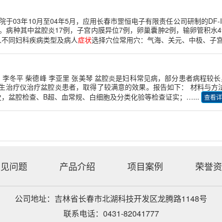
于03年10月至04年5月，应用长春市罡恒电子有限责任公司研制的DF-
痛经。病种其中盆腔炎17例，子宫内膜异位7例，卵巢囊肿2例，输卵管积水
人不同妇科疾病类型及病人
症状
选择穴位常用穴：气海、关元、中极、子宫、
院 李冬平 柴德峰 李亚里 张美琴 盆腔炎是妇科常见病，部分患者病程较
脑仿生治疗仪治疗盆腔炎患者，取得了较满意的效果。报告如下： 材料与方法
史，盆腔检查、B超、血常规、白细胞及分类化验等检查证实；…...
查看详
常见问题
产品介绍
项目案例
荣誉资
公司地址：吉林省长春市北湖科技开发区龙腾路1148号
联系电话：0431-82041777