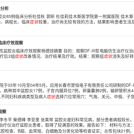
床分析
盆腔炎85例临床分析杜佳秋 郭昕 杜佳莉佳木斯医学院第一附属医院 佳木斯
染、病程长、临床
症状
较重，治疗尚无较有效的方法，结果影响患者生活及工作。1
炎临床疗效观察
治疗慢性盆腔炎临床疗效观察杨德琼摘要 目的：观察DF-III型电脑仿生治
治疗后2组
症状
改善情况、治疗结果及疗效。结果：观察组
症状
消失及好转
于03年10月至04年5月，应用长春市罡恒电子有限责任公司研制的DF-
痛经。病种其中盆腔炎17例，子宫内膜异位7例，卵巢囊肿2例，输卵管积水
人不同妇科疾病类型及病人
症状
选择穴位常用穴：气海、关元、中极、子宫、
观察
 李冬平 柴德峰 李亚里 张美琴 盆腔炎是妇科常见病，部分患者病程较长
脑仿生治疗仪治疗盆腔炎患者，取得了较满意的效果。报告如下： 材料与方法：
腔检查、B超、血常规、白细胞及分类化验等检查证实；炎性包块21例，…