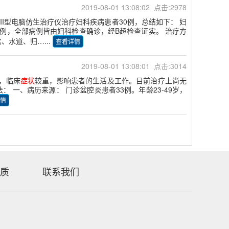
2019-08-01 13:08:02 点击:2978
III型电脑仿生治疗仪治疗妇科疾病患者30例，总结如下： 妇
4例，全部病例皆由妇科检查确诊，经B超检查证实。 治疗方
水道、归…...
查看详情
2019-08-01 13:08:01 点击:3014
长，临床
症状
较重，影响患者的生活及工作。目前治疗上尚无
： 一、病历来源： 门诊盆腔炎患者33例。年龄23-49岁，
情
质
联系我们