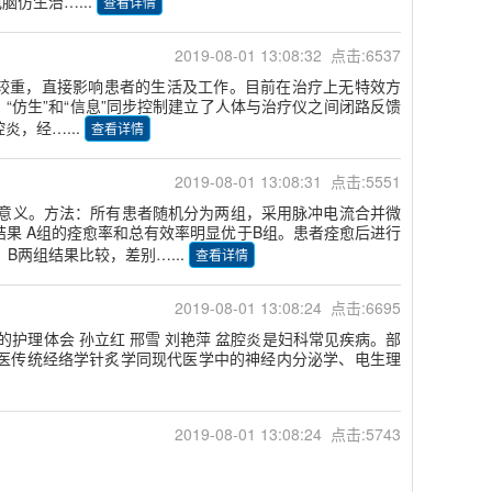
脑仿生治…...
查看详情
2019-08-01 13:08:32 点击:6537
较重，直接影响患者的生活及工作。目前在治疗上无特效方
仿生”和“信息”同步控制建立了人体与治疗仪之间闭路反馈
炎，经…...
查看详情
2019-08-01 13:08:31 点击:5551
床意义。方法：所有患者随机分为两组，采用脉冲电流合并微
果 A组的痊愈率和总有效率明显优于B组。患者痊愈后进行
、B两组结果比较，差别…...
查看详情
2019-08-01 13:08:24 点击:6695
慢性盆腔炎的护理体会 孙立红 邢雪 刘艳萍 盆腔炎是妇科常见疾病。部
医传统经络学针炙学同现代医学中的神经内分泌学、电生理
2019-08-01 13:08:24 点击:5743