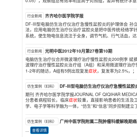
0.05），观察组总有效率明显高于对照组，差异有统计学意义
齐齐哈尔医学院学报
行业新闻
DF-III型电脑仿生治疗仪治疗急慢性盆腔炎的护理体会 
法，应用电脑仿生治疗仪治疗盆腔炎是把中医传统经络学针
系统，使生物电信息流注于全身，调节气机、行气活血，达到治疗
光明中医2012年10月第27卷第10期
行业新闻
电脑仿生治疗仪合并微波理疗治疗慢性盆腔炎200例李 
波理疗治疗慢性盆腔炎治疗组（A组）和采用微波理疗治疗
1-2年的随访，A组有5例出现复发
症状
，复发率为2.5%，
DF-III型电脑仿生治疗仪治疗急慢性盆
仿生案例（妇科）
期刊 齐齐哈尔医学院学报JOURNAL OF QIQIHAR ME
分患者病程较长，临床
症状
较重，直接影响患者的生活及
学、电子学等科学融为一体，“仿生”和“信息”同步控制建立
广州中医学院附属二院肿瘤科缓解晚期癌
仿生案例（妇科）
...
查看详情