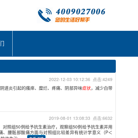
们
2022-12-03 10:12:36 点击:4249
阴道炎引起的瘙痒、糜烂、疼痛、阴部异味
症状
，减少白带
2019-08-01 13:08:33 点击:6632
法：对照组50例给予抗生素治疗，观察组50例给予抗生素并用
痛、腰骶部酸痛方面与对照组比较差异有统计学意义（P＜