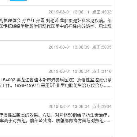
2019-08-01 13:08:11 点击:4933
慢性盆腔炎的护理体会 孙立红 邢雪 刘艳萍 盆腔炎是妇科常见疾病。部
医传统经络学针炙学同现代医学中的神经内分泌学、电生理
2019-08-01 13:08:09 点击:5095
2019-08-01 13:08:04 点击:3116
 154002 黑龙江省佳木斯市港务局医院）急慢性盆腔炎仍是
996~1997年采用DF-III型电脑仿生治疗仪治疗…...
2019-08-01 13:08:04 点击:2934
疗仪治疗慢性盆腔炎的效果。方法：对照组50例给予抗生素治疗，
率高于对照组，腹部坠疼痛、腰骶部酸痛方面与对照组…...