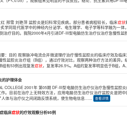
（P＜0.05），观察组未见明显的不良反应。结论：抗生素并用DF-III电
孙立红 邢雪 刘艳萍 盆腔炎是妇科常见疾病。部分患者病程较长，临床
症状
炙学同现代医学中的神经内分泌学、电生理学、电子学等科学融为一体，“
目的。我院2000年4月引进DF-III型电脑仿生治疗仪治疗急慢性盆腔
斌摘要：目的 观察脉冲电流合并微波理疗治疗慢性盆腔炎的临床疗效及临
慢性盆腔炎治疗组（B组），通过疗效对比，观察两种治疗方法的差异。结
；B组有53例出现复发
症状
，复发率26.5%。A组的复发率明显低于B组，A
腔炎的护理体会
DICAL COLLEGE 2001年 第05期 DF-III型电脑仿生治疗仪治疗急
工作。目前在治疗上无特效方法，应用电脑仿生治疗仪治疗盆腔炎是把中
了人体与治疗仪之间闭路反馈系统，使生物电信息…...
查看详情
症临床
症状
的疗效观察分析95例